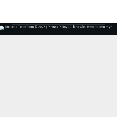
Hakcipta Terpelihara © 2026 |
Privacy Policy
| Di bina Oleh
BersihNama.my
™