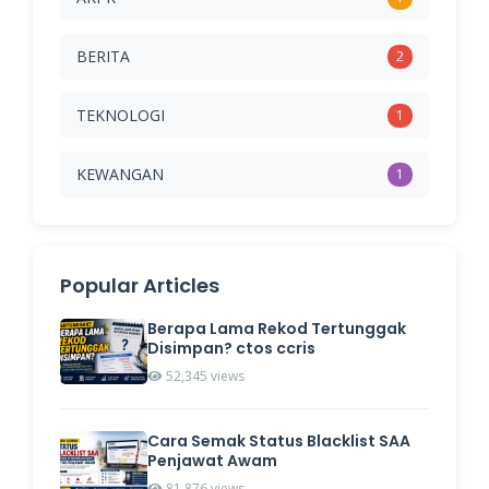
BERITA
2
TEKNOLOGI
1
KEWANGAN
1
Popular Articles
Berapa Lama Rekod Tertunggak
Disimpan? ctos ccris
52,345 views
Cara Semak Status Blacklist SAA
Penjawat Awam
81,876 views